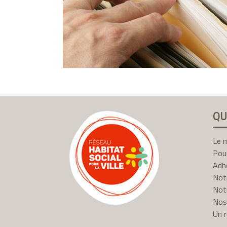
QU
Le 
Pour
Adhé
Not
Notr
Nos
Un 