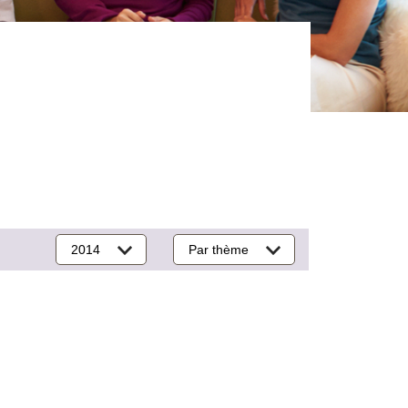
2014
Par thème